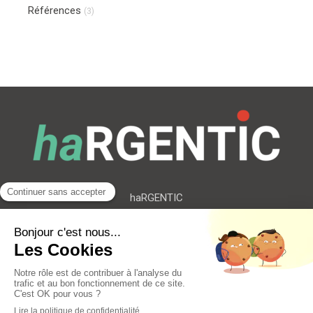
Références
(3)
haRGENTIC
191 - 193 Cr Lafayette
Flex-O Lyon Part Dieu
69006
LYON
Plan du site
Mentions légales
©2021 haRGENTIC